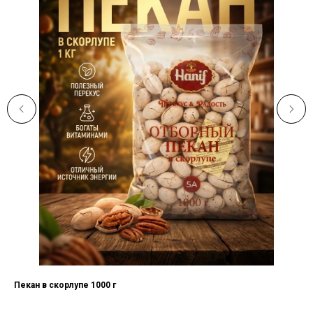
Пекан в скорлупе 1000 г
Аб
Абр