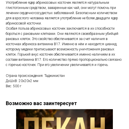
Употребление ядер абрикосовых косточек является натуральным
глистогонным средством, заваренные как чай, они могут помочь при
лечении сердечно-сосудистых заболеваний. Безопасным количеством
для взрослого человека является употребление не более двадцати ядер
абрикосовой косточки.
Особая польза абрикосовых косточек заключается в их способности
бороться с раковыми клетками. Они являются своеобразным убийцей
раковых клеток. Это свойство обеспечивается за счет наличия в
косточках абрикоса витамина В17. Именно в нём и находится цианид,
которому медики приписывают возможность уничтожения раковых
клеток. Горький вкус косточек обеспечивается именно наличием в их
составе витамина В17. Его количество прямо пропорционально связано
с горечью косточек. При его увеличении увеличивается и горечь.
Страна происхождения: Таджикистан
ДxШxВ: 20x20x2 мм
Вес: 500 г
Возможно вас заинтересует