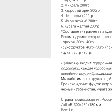
1. Фундук 200гр
2. Миндаль 200гр
3. Кедровый орех 200гр
4. Чернослив 200гр
5. Изюм черный 200гр
6. Курага желтая 200гр
*Составлен из расчета на одн
Рекомендуемое ежедневное по
- орехов: 30гр - 40гр;
- сухофруктов: 40гр - 50гр, (при
- цукат: 25гр - 35гр.
В упаковку входит: подарочная
подписать); каждая коробочка
коробочки внутри брендирова
Мы заботимся о окружающей с
Происхождение: фундук, кедро
черный - Узбекистан, курага же
Страна происхождения: Росс
ДxШxВ: 300x230x180 мм
Вес: 1 г