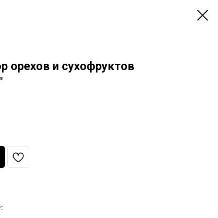
р орехов и сухофруктов
"
: