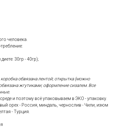
ого человека.
требление:
 диете: 30гр - 40гр);
 коробка обвязана лентой; открытка (можно
 обвязана жгутиками; оформление сизалем. Все
нные.
реде и поэтому всё упаковываем в ЭКО - упаковку.
вый орех - Россия, миндаль, чернослив - Чили, изюм
лтая - Турция.
ия